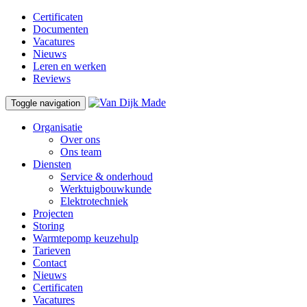
Certificaten
Documenten
Vacatures
Nieuws
Leren en werken
Reviews
Toggle navigation
Organisatie
Over ons
Ons team
Diensten
Service & onderhoud
Werktuigbouwkunde
Elektrotechniek
Projecten
Storing
Warmtepomp keuzehulp
Tarieven
Contact
Nieuws
Certificaten
Vacatures